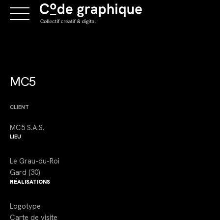
Skip
to
content
MC5
CLIENT
MC5 S.A.S.
LIEU
Le Grau-du-Roi
Gard (30)
RÉALISATIONS
Logotype
Carte de visite