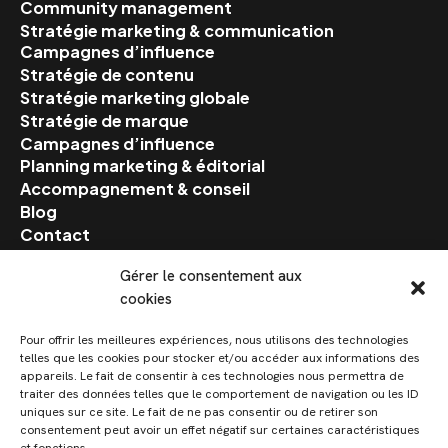
Community management
Stratégie marketing & communication
Campagnes d’influence
Stratégie de contenu
Stratégie marketing globale
Stratégie de marque
Campagnes d’influence
Planning marketing & éditorial
Accompagnement & conseil
Blog
Contact
Gérer le consentement aux
Suivez-nous
cookies
Facebook
Instagram
Pour offrir les meilleures expériences, nous utilisons des technologies
telles que les cookies pour stocker et/ou accéder aux informations des
Linkedin
appareils. Le fait de consentir à ces technologies nous permettra de
traiter des données telles que le comportement de navigation ou les ID
uniques sur ce site. Le fait de ne pas consentir ou de retirer son
consentement peut avoir un effet négatif sur certaines caractéristiques