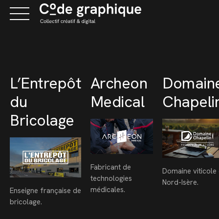
Skip
to
content
L’Entrepôt
Archeon
Domain
du
Medical
Chapeli
Bricolage
Fabricant de
Domaine viticole
technologies
Nord-Isère.
médicales.
Enseigne française de
bricolage.