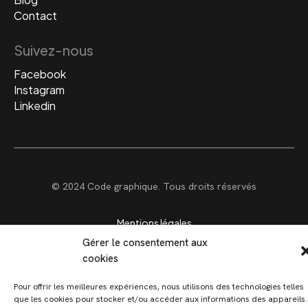
Contact
Suivez-nous
Facebook
Instagram
Linkedin
© 2024 Code graphique. Tous droits réservés
Mentions légales
Politique de cookies (UE)
Gérer le consentement aux
cookies
Pour offrir les meilleures expériences, nous utilisons des technologies telles
que les cookies pour stocker et/ou accéder aux informations des appareils.