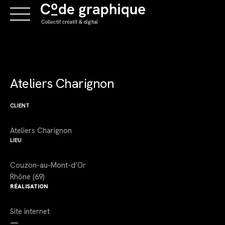
Skip
to
content
Ateliers Charignon
CLIENT
Ateliers Charignon
LIEU
Couzon-au-Mont-d’Or
Rhône (69)
RÉALISATION
Site internet
—