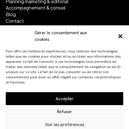
Planning marketing & éditorial
Accompagnement & conseil
Blog
Contact
Gérer le consentement aux
Suivez-nous
cookies
Facebook
Pour offrir les meilleures expériences, nous utilisons des technologies
Instagram
telles que les cookies pour stocker et/ou accéder aux informations des
Linkedin
appareils. Le fait de consentir à ces technologies nous permettra de
traiter des données telles que le comportement de navigation ou les ID
uniques sur ce site. Le fait de ne pas consentir ou de retirer son
consentement peut avoir un effet négatif sur certaines caractéristiques
et fonctions.
© 2024 Code graphique. Tous droits réservés
Accepter
Mentions légales
Refuser
Politique de cookies (UE)
Voir les préférences