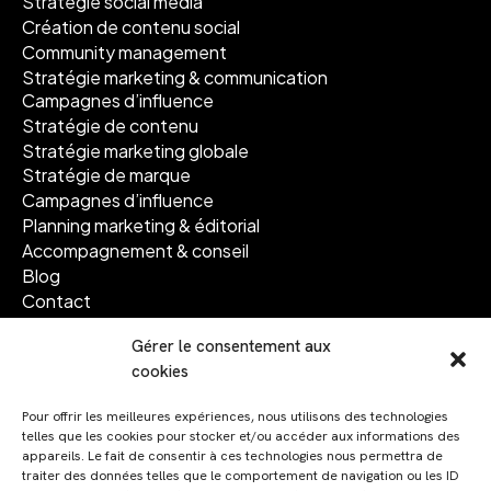
Stratégie social media
Création de contenu social
Community management
Stratégie marketing & communication
Campagnes d’influence
Stratégie de contenu
Stratégie marketing globale
Stratégie de marque
Campagnes d’influence
Planning marketing & éditorial
Accompagnement & conseil
Blog
Contact
Gérer le consentement aux
Suivez-nous
cookies
Facebook
Instagram
Pour offrir les meilleures expériences, nous utilisons des technologies
telles que les cookies pour stocker et/ou accéder aux informations des
Linkedin
appareils. Le fait de consentir à ces technologies nous permettra de
traiter des données telles que le comportement de navigation ou les ID