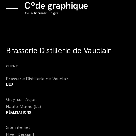
Skip
to
content
Brasserie Distillerie de Vauclair
CLIENT
Brasserie Distillerie de Vauclair
LIEU
Giey-sur-Aujon
Haute-Marne (52)
RÉALISATIONS
Site Internet
Flyer Dépliant